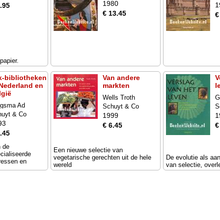
1980
1
.95
€ 13.45
€
papier.
k-bibliotheken
Van andere
V
 Nederland en
markten
l
lgië
Wells Troth
G
rgsma Ad
Schuyt & Co
S
huyt & Co
1999
1
93
€ 6.45
€
.45
n de
Een nieuwe selectie van
cialiseerde
vegetarische gerechten uit de hele
De evolutie als aa
ressen en
wereld
van selectie, overl