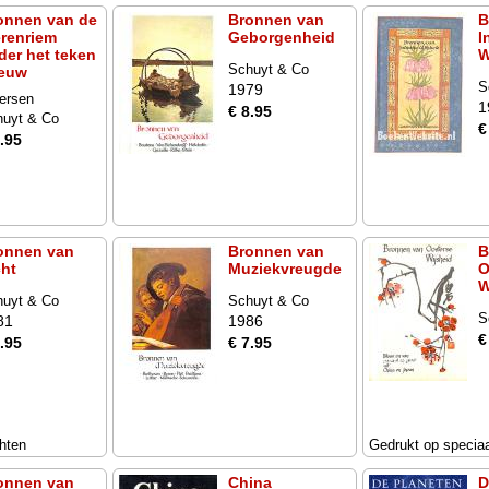
onnen van de
Bronnen van
B
erenriem
Geborgenheid
I
der het teken
W
Schuyt & Co
euw
S
1979
ersen
1
€ 8.95
huyt & Co
€
.95
onnen van
Bronnen van
B
cht
Muziekvreugde
O
W
huyt & Co
Schuyt & Co
S
81
1986
€
.95
€ 7.95
hten
Gedrukt op speciaa
onnen van
China
D