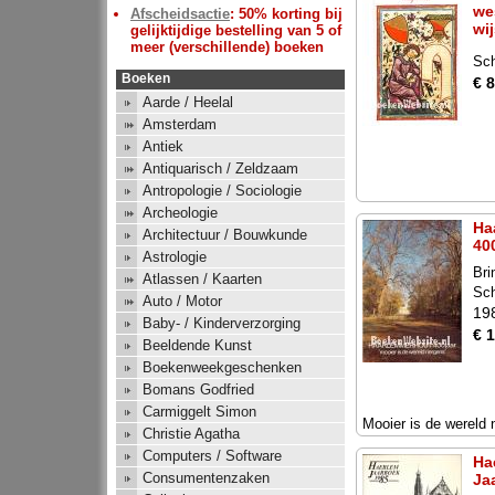
we
Afscheidsactie
: 50% korting bij
wi
gelijktijdige bestelling van 5 of
meer (verschillende) boeken
Sc
Boeken
€ 8
Aarde / Heelal
Amsterdam
Antiek
Antiquarisch / Zeldzaam
Antropologie / Sociologie
Archeologie
Ha
Architectuur / Bouwkunde
400
Astrologie
Bri
Atlassen / Kaarten
Sc
Auto / Motor
19
Baby- / Kinderverzorging
€ 
Beeldende Kunst
Boekenweekgeschenken
Bomans Godfried
Carmiggelt Simon
Mooier is de wereld 
Christie Agatha
Computers / Software
Ha
Consumentenzaken
Ja