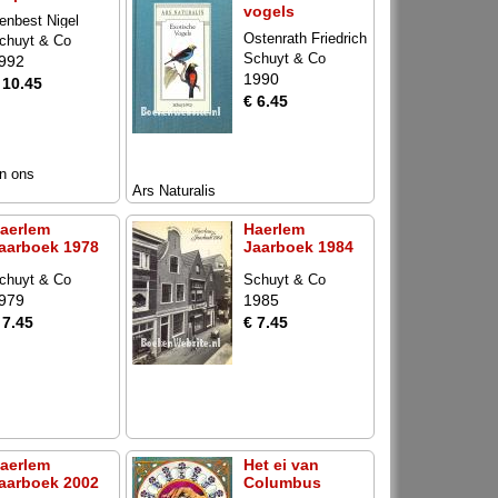
vogels
enbest Nigel
Ostenrath Friedrich
chuyt & Co
Schuyt & Co
992
1990
 10.45
€ 6.45
n ons
Ars Naturalis
aerlem
Haerlem
aarboek 1978
Jaarboek 1984
chuyt & Co
Schuyt & Co
979
1985
 7.45
€ 7.45
aerlem
Het ei van
aarboek 2002
Columbus