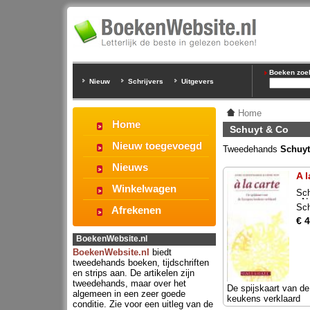
Boeken zoeke
Nieuw
Schrijvers
Uitgevers
Home
Home
Schuyt & Co
Nieuw toegevoegd
Tweedehands
Schuyt
Nieuws
A l
Winkelwagen
Sc
- N
Sc
Afrekenen
€ 4
BoekenWebsite.nl
BoekenWebsite.nl
biedt
tweedehands boeken, tijdschriften
en strips aan. De artikelen zijn
tweedehands, maar over het
De spijskaart van d
algemeen in een zeer goede
keukens verklaard
conditie. Zie voor een uitleg van de