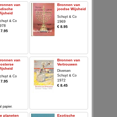
ronnen van
Bronnen van
ndische
joodse Wijsheid
ijsheid
Schuyt & Co
chuyt & Co
1969
978
€ 8.95
 7.95
ronnen van
Bronnen van
osterse
Vertrouwen
ijsheid
Diversen
Schuyt & Co
chuyt & Co
1972
 7.95
€ 8.45
l papier.
e planeten
Exotische