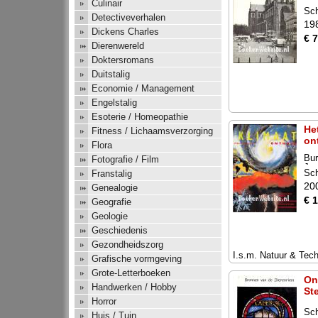
Culinair
Sc
Detectiveverhalen
19
Dickens Charles
€ 7
Dierenwereld
Doktersromans
Duitstalig
Economie / Management
Engelstalig
Esoterie / Homeopathie
He
Fitness / Lichaamsverzorging
on
Flora
Bur
Fotografie / Film
J.
Sc
Franstalig
20
Genealogie
€ 
Geografie
Geologie
Geschiedenis
Gezondheidszorg
I.s.m. Natuur & Tec
Grafische vormgeving
Grote-Letterboeken
On
Handwerken / Hobby
St
Horror
Sc
Huis / Tuin