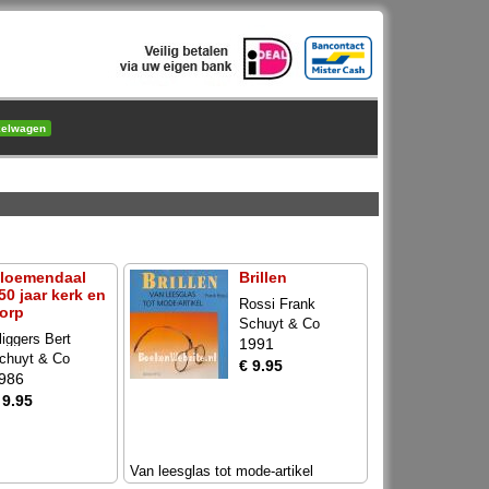
kelwagen
loemendaal
Brillen
50 jaar kerk en
Rossi Frank
orp
Schuyt & Co
liggers Bert
1991
chuyt & Co
€ 9.95
986
 9.95
Van leesglas tot mode-artikel