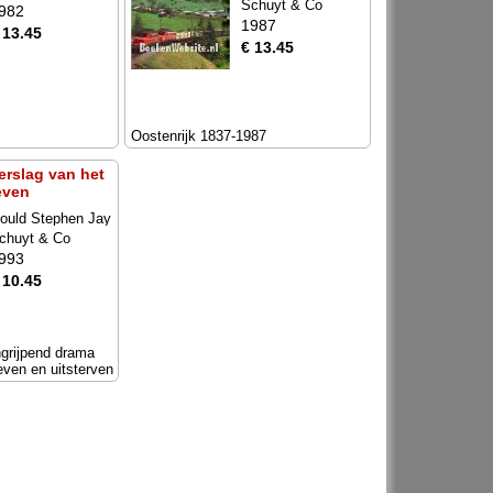
Schuyt & Co
982
1987
 13.45
€ 13.45
Oostenrijk 1837-1987
erslag van het
even
ould Stephen Jay
chuyt & Co
993
 10.45
ngrijpend drama
even en uitsterven