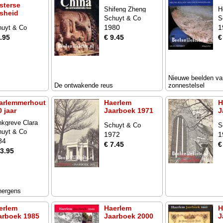
sterse
Shifeng Zheng
H
jsheid
Schuyt & Co
S
1980
1
huyt & Co
.95
€ 9.45
€
Nieuwe beelden va
De ontwakende reus
zonnestelsel
arlemmerhout
Haerlem
H
 jaar
Jaarboek 1971
J
nkgreve Clara
Schuyt & Co
S
huyt & Co
1972
1
84
€ 7.45
€
13.95
nergens
erlem
Haerlem
H
arboek 1985
Jaarboek 2000
J