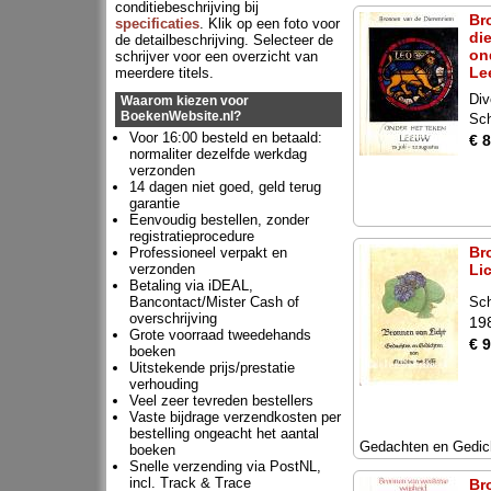
conditiebeschrijving bij
Br
specificaties
. Klik op een foto voor
di
de detailbeschrijving. Selecteer de
on
schrijver voor een overzicht van
Le
meerdere titels.
Div
Waarom kiezen voor
BoekenWebsite.nl?
Sc
Voor 16:00 besteld en betaald:
€ 8
normaliter dezelfde werkdag
verzonden
14 dagen niet goed, geld terug
garantie
Eenvoudig bestellen, zonder
registratieprocedure
Br
Professioneel verpakt en
verzonden
Li
Betaling via iDEAL,
Bancontact/Mister Cash of
Sc
overschrijving
19
Grote voorraad tweedehands
€ 9
boeken
Uitstekende prijs/prestatie
verhouding
Veel zeer tevreden bestellers
Vaste bijdrage verzendkosten per
bestelling ongeacht het aantal
Gedachten en Gedic
boeken
Snelle verzending via PostNL,
incl. Track & Trace
Br