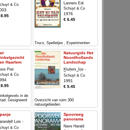
Lanners Edi
chuyt & Co
Schuyt & Co
003
1976
 8.95
€ 6.45
Trucs, Spelletjes , Experimenten
et
Natuurgids Het
inkelgezicht
Noordhollands
an Haarlem
Landschap
oos Piet
Kluiters Jos -
Daalen Frits van
chuyt & Co
Schuyt & Co
994
1991
 8.95
€ 5.45
inkelgevels in de
tad. Gesigneerd
Overzicht van ruim 300
natuurgebieden.
panje
Spoorweg
panorama
arandell Luis -
lassi Jorge en
Nave Harald
chuyt & Co
aime