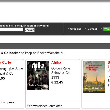
n: op titel, schrijver, ISBN of trefwoord:
Over ons
Contact
Win
 & Co boeken
te koop op BoekenWebsite.nl.
a Carte
Afrika
B
3
heepmaker Anne
Gordon Rene
d
oy Henk
Schuyt & Co
huyt & Co
S
1993
.95
S
€ 12.45
1
€
e Europese
Een werelddeel ontsloten