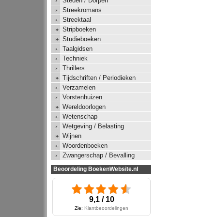
Steden / Dorpen
Streekromans
Streektaal
Stripboeken
Studieboeken
Taalgidsen
Techniek
Thrillers
Tijdschriften / Periodieken
Verzamelen
Vorstenhuizen
Wereldoorlogen
Wetenschap
Wetgeving / Belasting
Wijnen
Woordenboeken
Zwangerschap / Bevalling
Beoordeling BoekenWebsite.nl
9,1 / 10
Zie:
Klantbeoordelingen