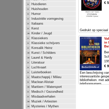
€ 5
Huisdieren
Huishouden
Humor
Industriële vormgeving
Italiaans
Kerst
Gedrukt op speciaal 
Kinder / Jeugd
Klassiekers
Va
in
Klassieke schrijvers
Be
Konsalik Heinz
Be
Kunst / Schilders
Sc
Laurel & Hardy
19
Literatuur
€ 9
Luchtvaart
Luisterboeken
Een beschrijving va
interessantste gespe
Maatschappij / Milieu
bibliotheken. met ad
Maclean Alistair
telefoonnumers
Maritiem / Watersport
Medisch / Gezondheid
Misdaadverhalen
Muziek / Artiesten
Mysteries / Mythen