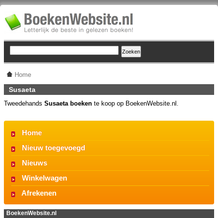
Home
Susaeta
Tweedehands
Susaeta boeken
te koop op BoekenWebsite.nl.
Home
Nieuw toegevoegd
Nieuws
Winkelwagen
Afrekenen
BoekenWebsite.nl