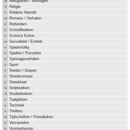
Reisgidsen / Verslagen
Religie
Robbins Harrold
Romans / Verhalen
Rotterdam
Schoolboeken
Science fiction
Sexualiteit / Erotiek
Spaanstalig
Spellen / Puzzelen
Spionageverhalen
Sport
Steden / Dorpen
Streekromans
Streektaal
Stripboeken
Studieboeken
Taalgidsen
Techniek
Thrillers
Tijdschriften / Periodieken
Verzamelen
Vorstenhuizen