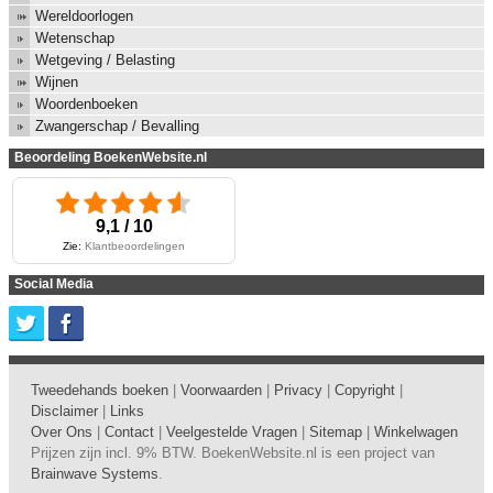
Wereldoorlogen
Wetenschap
Wetgeving / Belasting
Wijnen
Woordenboeken
Zwangerschap / Bevalling
Beoordeling BoekenWebsite.nl
9,1 / 10
Zie:
Klantbeoordelingen
Social Media
Tweedehands boeken
|
Voorwaarden
|
Privacy
|
Copyright
|
Disclaimer
|
Links
Over Ons
|
Contact
|
Veelgestelde Vragen
|
Sitemap
|
Winkelwagen
Prijzen zijn incl. 9% BTW. BoekenWebsite.nl is een project van
Brainwave Systems
.