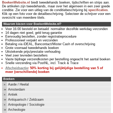
BoekenWebsite.nl
biedt tweedehands boeken, tijdschriften en strips aan.
De artikelen zijn tweedehands, maar over het algemeen in een zeer goede
conditie. Zie voor een uitleg van de conditiebeschrijving bij
specificaties
.
Klik op een foto voor de detailbeschrijving. Selecteer de schrijver voor een
overzicht van meerdere titels.
Waarom kiezen voor BoekenWebsite.nl?
Voor 16:00 besteld en betaald: normaliter dezelfde werkdag verzonden
14 dagen niet goed, geld terug garantie
Eenvoudig bestellen, zonder registratieprocedure
Professioneel verpakt en verzonden
Betaling via iDEAL, Bancontact/Mister Cash of overschrijving
Grote voorraad tweedehands boeken
Uitstekende prijs/prestatie verhouding
Veel zeer tevreden bestellers
Vaste bijdrage verzendkosten per bestelling ongeacht het aantal boeken
Snelle verzending via PostNL, incl. Track & Trace
Afscheidsactie
: 50% korting bij gelijktijdige bestelling van 5 of
meer (verschillende) boeken
Boeken
Aarde / Heelal
Amsterdam
Antiek
Antiquarisch / Zeldzaam
Antropologie / Sociologie
Archeologie