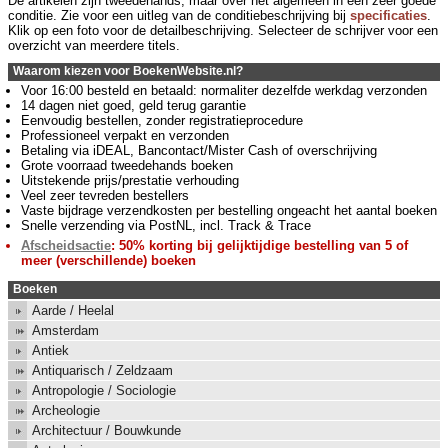
De artikelen zijn tweedehands, maar over het algemeen in een zeer goede
conditie. Zie voor een uitleg van de conditiebeschrijving bij
specificaties
.
Klik op een foto voor de detailbeschrijving. Selecteer de schrijver voor een
overzicht van meerdere titels.
Waarom kiezen voor BoekenWebsite.nl?
Voor 16:00 besteld en betaald: normaliter dezelfde werkdag verzonden
14 dagen niet goed, geld terug garantie
Eenvoudig bestellen, zonder registratieprocedure
Professioneel verpakt en verzonden
Betaling via iDEAL, Bancontact/Mister Cash of overschrijving
Grote voorraad tweedehands boeken
Uitstekende prijs/prestatie verhouding
Veel zeer tevreden bestellers
Vaste bijdrage verzendkosten per bestelling ongeacht het aantal boeken
Snelle verzending via PostNL, incl. Track & Trace
Afscheidsactie
: 50% korting bij gelijktijdige bestelling van 5 of
meer (verschillende) boeken
Boeken
Aarde / Heelal
Amsterdam
Antiek
Antiquarisch / Zeldzaam
Antropologie / Sociologie
Archeologie
Architectuur / Bouwkunde