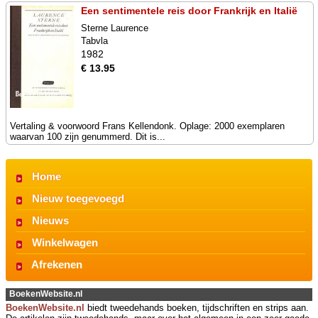
Een sentimentele reis door Frankrijk en Italië
Sterne Laurence
Tabvla
1982
€ 13.95
Vertaling & voorwoord Frans Kellendonk. Oplage: 2000 exemplaren
waarvan 100 zijn genummerd. Dit is...
Home
Nieuw toegevoegd
Nieuws
Winkelwagen
Afrekenen
BoekenWebsite.nl
BoekenWebsite.nl
biedt tweedehands boeken, tijdschriften en strips aan.