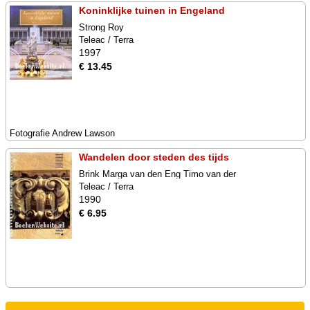
Koninklijke tuinen in Engeland
Strong Roy
Teleac / Terra
1997
€ 13.45
Fotografie Andrew Lawson
Wandelen door steden des tijds
Brink Marga van den Eng Timo van der
Teleac / Terra
1990
€ 6.95