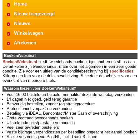
Home
Nieuw toegevoegd
Nieuws
Winkelwagen
Afrekenen
BoekenWebsite.nl
BoekenWebsite.nl
biedt tweedehands boeken, tijdschriften en strips aan.
De artikelen zijn tweedehands, maar over het algemeen in een zeer goede
conditie. Zie voor een uitleg van de conditiebeschrijving bij
specificaties
.
Klik op een foto voor de detailbeschrijving. Selecteer de schrijver voor een
overzicht van meerdere titels.
Waarom kiezen voor BoekenWebsite.nl?
Voor 16:00 besteld en betaald: normaliter dezelfde werkdag verzonden
14 dagen niet goed, geld terug garantie
Eenvoudig bestellen, zonder registratieprocedure
Professioneel verpakt en verzonden
Betaling via iDEAL, Bancontact/Mister Cash of overschrijving
Grote voorraad tweedehands boeken
Uitstekende prijs/prestatie verhouding
Veel zeer tevreden bestellers
Vaste bijdrage verzendkosten per bestelling ongeacht het aantal boeken
Snelle verzending via PostNL, incl. Track & Trace