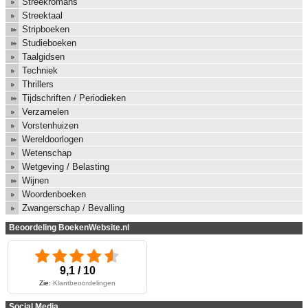
Streekromans
Streektaal
Stripboeken
Studieboeken
Taalgidsen
Techniek
Thrillers
Tijdschriften / Periodieken
Verzamelen
Vorstenhuizen
Wereldoorlogen
Wetenschap
Wetgeving / Belasting
Wijnen
Woordenboeken
Zwangerschap / Bevalling
Beoordeling BoekenWebsite.nl
9,1 / 10
Zie:
Klantbeoordelingen
Social Media