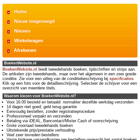
Home
Nieuw toegevoegd
Nieuws
Winkelwagen
Afrekenen
BoekenWebsite.nl
BoekenWebsite.nl
biedt tweedehands boeken, tijdschriften en strips aan.
De artikelen zijn tweedehands, maar over het algemeen in een zeer goede
conditie. Zie voor een uitleg van de conditiebeschrijving bij
specificaties
.
Klik op een foto voor de detailbeschrijving. Selecteer de schrijver voor een
overzicht van meerdere titels.
Waarom kiezen voor BoekenWebsite.nl?
Voor 16:00 besteld en betaald: normaliter dezelfde werkdag verzonden
14 dagen niet goed, geld terug garantie
Eenvoudig bestellen, zonder registratieprocedure
Professioneel verpakt en verzonden
Betaling via iDEAL, Bancontact/Mister Cash of overschrijving
Grote voorraad tweedehands boeken
Uitstekende prijs/prestatie verhouding
Veel zeer tevreden bestellers
Vaste bijdrage verzendkosten per bestelling ongeacht het aantal boeken