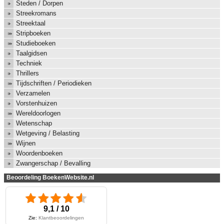
Steden / Dorpen
Streekromans
Streektaal
Stripboeken
Studieboeken
Taalgidsen
Techniek
Thrillers
Tijdschriften / Periodieken
Verzamelen
Vorstenhuizen
Wereldoorlogen
Wetenschap
Wetgeving / Belasting
Wijnen
Woordenboeken
Zwangerschap / Bevalling
Beoordeling BoekenWebsite.nl
9,1 / 10
Zie:
Klantbeoordelingen