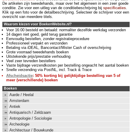
De artikelen zijn tweedehands, maar over het algemeen in een zeer goede
conditie. Zie voor een uitleg van de conditiebeschrijving bij
specificaties
.
Klik op een foto voor de detailbeschrijving. Selecteer de schrijver voor een
overzicht van meerdere titels.
Waarom kiezen voor BoekenWebsite.nl?
Voor 16:00 besteld en betaald: normaliter dezelfde werkdag verzonden
14 dagen niet goed, geld terug garantie
Eenvoudig bestellen, zonder registratieprocedure
Professioneel verpakt en verzonden
Betaling via iDEAL, Bancontact/Mister Cash of overschrijving
Grote voorraad tweedehands boeken
Uitstekende prijs/prestatie verhouding
Veel zeer tevreden bestellers
Vaste bijdrage verzendkosten per bestelling ongeacht het aantal boeken
Snelle verzending via PostNL, incl. Track & Trace
Afscheidsactie
: 50% korting bij gelijktijdige bestelling van 5 of
meer (verschillende) boeken
Boeken
Aarde / Heelal
Amsterdam
Antiek
Antiquarisch / Zeldzaam
Antropologie / Sociologie
Archeologie
Architectuur / Bouwkunde