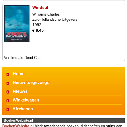
Windstil
Williams Charles
Zuid-Hollandsche Uitgevers
1992
€ 6.45
Verfilmd als Dead Calm
Home
Nieuw toegevoegd
Nieuws
Winkelwagen
Afrekenen
BoekenWebsite.nl
BoekenWebsite.nl
biedt tweedehands boeken, tijdschriften en strips aan.