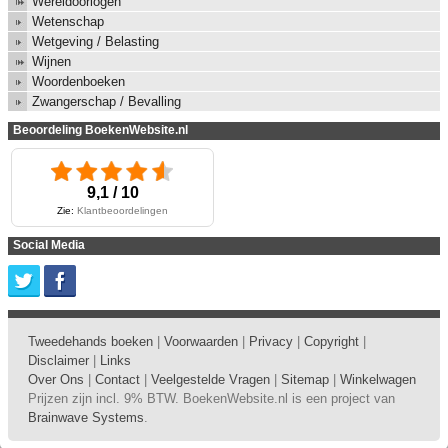
Wereldoorlogen
Wetenschap
Wetgeving / Belasting
Wijnen
Woordenboeken
Zwangerschap / Bevalling
Beoordeling BoekenWebsite.nl
9,1 / 10
Zie:
Klantbeoordelingen
Social Media
Tweedehands boeken
|
Voorwaarden
|
Privacy
|
Copyright
|
Disclaimer
|
Links
Over Ons
|
Contact
|
Veelgestelde Vragen
|
Sitemap
|
Winkelwagen
Prijzen zijn incl. 9% BTW. BoekenWebsite.nl is een project van
Brainwave Systems
.