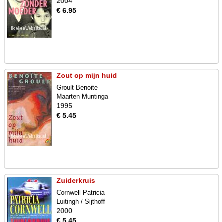
2004
€ 6.95
Zout op mijn huid
Groult Benoite
Maarten Muntinga
1995
€ 5.45
Zuiderkruis
Cornwell Patricia
Luitingh / Sijthoff
2000
€ 5.45