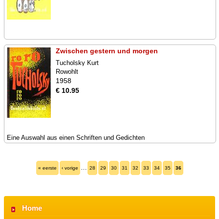
Zwischen gestern und morgen
Tucholsky Kurt
Rowohlt
1958
€ 10.95
Eine Auswahl aus einen Schriften und Gedichten
…
« eerste
‹ vorige
28
29
30
31
32
33
34
35
36
Home