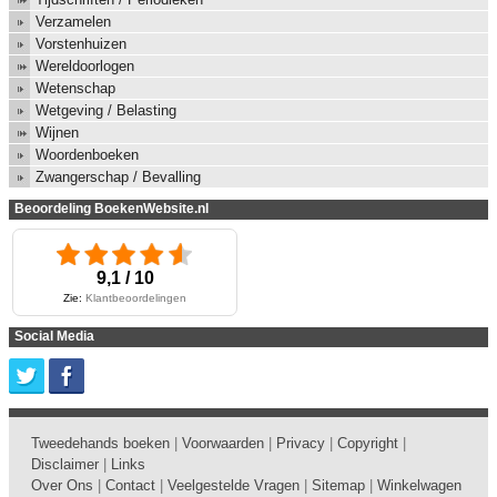
Verzamelen
Vorstenhuizen
Wereldoorlogen
Wetenschap
Wetgeving / Belasting
Wijnen
Woordenboeken
Zwangerschap / Bevalling
Beoordeling BoekenWebsite.nl
9,1 / 10
Zie:
Klantbeoordelingen
Social Media
Tweedehands boeken
|
Voorwaarden
|
Privacy
|
Copyright
|
Disclaimer
|
Links
Over Ons
|
Contact
|
Veelgestelde Vragen
|
Sitemap
|
Winkelwagen