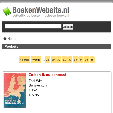
Home
Pockets
…
« eerste
‹ vorige
28
29
30
31
32
33
34
35
36
Zo ben ik nu eenmaal
Zaal Wim
Bonaventura
1962
€ 5.95