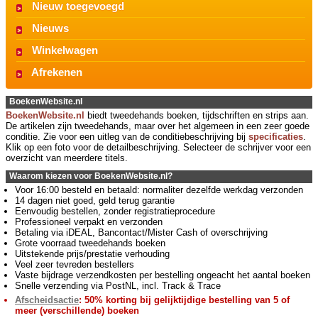
Nieuw toegevoegd
Nieuws
Winkelwagen
Afrekenen
BoekenWebsite.nl
BoekenWebsite.nl
biedt tweedehands boeken, tijdschriften en strips aan.
De artikelen zijn tweedehands, maar over het algemeen in een zeer goede
conditie. Zie voor een uitleg van de conditiebeschrijving bij
specificaties
.
Klik op een foto voor de detailbeschrijving. Selecteer de schrijver voor een
overzicht van meerdere titels.
Waarom kiezen voor BoekenWebsite.nl?
Voor 16:00 besteld en betaald: normaliter dezelfde werkdag verzonden
14 dagen niet goed, geld terug garantie
Eenvoudig bestellen, zonder registratieprocedure
Professioneel verpakt en verzonden
Betaling via iDEAL, Bancontact/Mister Cash of overschrijving
Grote voorraad tweedehands boeken
Uitstekende prijs/prestatie verhouding
Veel zeer tevreden bestellers
Vaste bijdrage verzendkosten per bestelling ongeacht het aantal boeken
Snelle verzending via PostNL, incl. Track & Trace
Afscheidsactie
: 50% korting bij gelijktijdige bestelling van 5 of
meer (verschillende) boeken