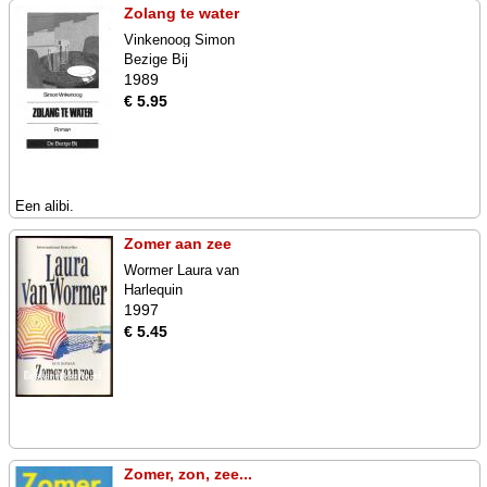
Zolang te water
Vinkenoog Simon
Bezige Bij
1989
€ 5.95
Een alibi.
Zomer aan zee
Wormer Laura van
Harlequin
1997
€ 5.45
Zomer, zon, zee...