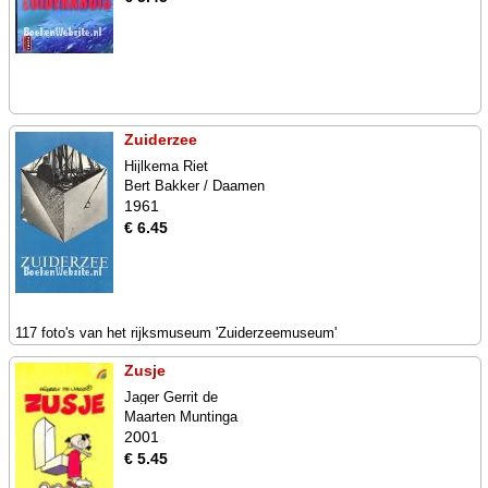
Zuiderzee
Hijlkema Riet
Bert Bakker / Daamen
1961
€ 6.45
117 foto's van het rijksmuseum 'Zuiderzeemuseum'
Zusje
Jager Gerrit de
Maarten Muntinga
2001
€ 5.45