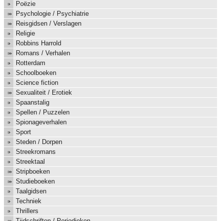
Poëzie
Psychologie / Psychiatrie
Reisgidsen / Verslagen
Religie
Robbins Harrold
Romans / Verhalen
Rotterdam
Schoolboeken
Science fiction
Sexualiteit / Erotiek
Spaanstalig
Spellen / Puzzelen
Spionageverhalen
Sport
Steden / Dorpen
Streekromans
Streektaal
Stripboeken
Studieboeken
Taalgidsen
Techniek
Thrillers
Tijdschriften / Periodieken