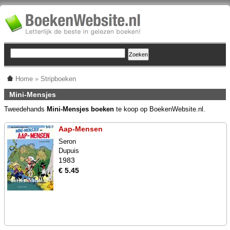
Home
»
Stripboeken
Mini-Mensjes
Tweedehands
Mini-Mensjes boeken
te koop op BoekenWebsite.nl.
Aap-Mensen
Seron
Dupuis
1983
€ 5.45