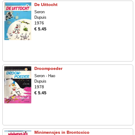
De Uittocht
Seron
Dupuis
1976
€ 5.45
Droompoeder
Seron - Hao
Dupuis
1978
€ 5.45
Minimensjes in Brontoxico