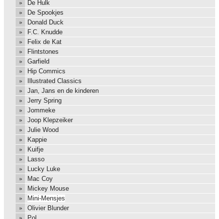
De Hulk
De Spookjes
Donald Duck
F.C. Knudde
Felix de Kat
Flintstones
Garfield
Hip Commics
Illustrated Classics
Jan, Jans en de kinderen
Jerry Spring
Jommeke
Joop Klepzeiker
Julie Wood
Kappie
Kuifje
Lasso
Lucky Luke
Mac Coy
Mickey Mouse
Mini-Mensjes
Olivier Blunder
Pol