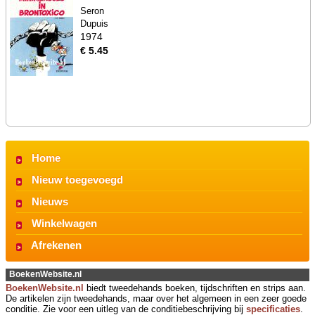
Seron
Dupuis
1974
€ 5.45
Home
Nieuw toegevoegd
Nieuws
Winkelwagen
Afrekenen
BoekenWebsite.nl
BoekenWebsite.nl
biedt tweedehands boeken, tijdschriften en strips aan.
De artikelen zijn tweedehands, maar over het algemeen in een zeer goede
conditie. Zie voor een uitleg van de conditiebeschrijving bij
specificaties
.