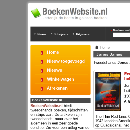
Boeken zoeke
Nieuw
Schrijvers
Uitgevers
Home
Home
Jones James
Nieuw toegevoegd
Tweedehands
Jones
Nieuws
Ee
he
Winkelwagen
Jo
Afrekenen
Lui
19
BoekenWebsite.nl
€ 8
BoekenWebsite.nl
biedt
tweedehands boeken, tijdschriften
en strips aan. De artikelen zijn
The Thin Red Line. 
tweedehands, maar over het
1942 landden Amerik
algemeen in een zeer goede
op Guadalcanal, het 
conditie. Zie voor een uitleg van de