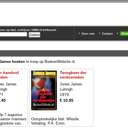
n: op titel, schrijver, ISBN of trefwoord:
Over ons
Contact
Win
 James boeken
te koop op BoekenWebsite.nl.
n handvol
Terugkeer der
lden
verdoemden
nes James
Jones James
tingh
Luitingh
77
1979
.45
€ 10.95
Op 7 augustus
aanse mariniers
Oorspronkelijke titel: Whistle.
grootste van...
Vertaling: P.A. Emm.