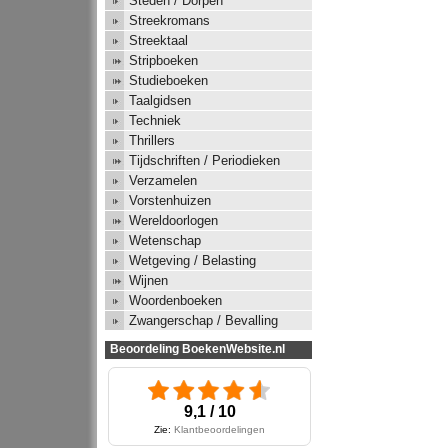
Steden / Dorpen
Streekromans
Streektaal
Stripboeken
Studieboeken
Taalgidsen
Techniek
Thrillers
Tijdschriften / Periodieken
Verzamelen
Vorstenhuizen
Wereldoorlogen
Wetenschap
Wetgeving / Belasting
Wijnen
Woordenboeken
Zwangerschap / Bevalling
Beoordeling BoekenWebsite.nl
9,1 / 10
Zie:
Klantbeoordelingen