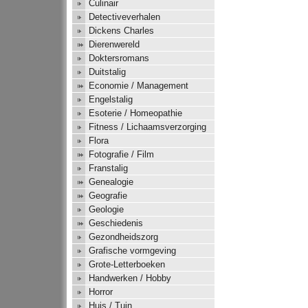
Culinair
Detectiveverhalen
Dickens Charles
Dierenwereld
Doktersromans
Duitstalig
Economie / Management
Engelstalig
Esoterie / Homeopathie
Fitness / Lichaamsverzorging
Flora
Fotografie / Film
Franstalig
Genealogie
Geografie
Geologie
Geschiedenis
Gezondheidszorg
Grafische vormgeving
Grote-Letterboeken
Handwerken / Hobby
Horror
Huis / Tuin