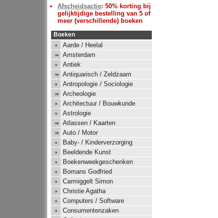
Afscheidsactie
: 50% korting bij
gelijktijdige bestelling van 5 of
meer (verschillende) boeken
Boeken
Aarde / Heelal
Amsterdam
Antiek
Antiquarisch / Zeldzaam
Antropologie / Sociologie
Archeologie
Architectuur / Bouwkunde
Astrologie
Atlassen / Kaarten
Auto / Motor
Baby- / Kinderverzorging
Beeldende Kunst
Boekenweekgeschenken
Bomans Godfried
Carmiggelt Simon
Christie Agatha
Computers / Software
Consumentenzaken