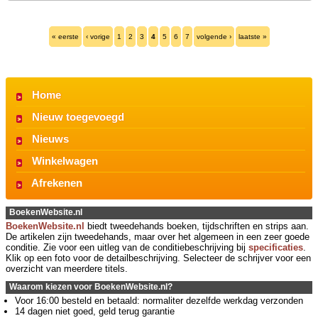
« eerste
‹ vorige
1
2
3
4
5
6
7
volgende ›
laatste »
Home
Nieuw toegevoegd
Nieuws
Winkelwagen
Afrekenen
BoekenWebsite.nl
BoekenWebsite.nl
biedt tweedehands boeken, tijdschriften en strips aan.
De artikelen zijn tweedehands, maar over het algemeen in een zeer goede
conditie. Zie voor een uitleg van de conditiebeschrijving bij
specificaties
.
Klik op een foto voor de detailbeschrijving. Selecteer de schrijver voor een
overzicht van meerdere titels.
Waarom kiezen voor BoekenWebsite.nl?
Voor 16:00 besteld en betaald: normaliter dezelfde werkdag verzonden
14 dagen niet goed, geld terug garantie