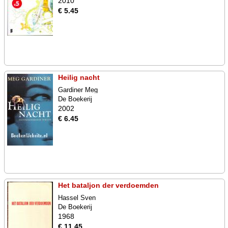
2010
€ 5.45
Heilig nacht
Gardiner Meg
De Boekerij
2002
€ 6.45
Het bataljon der verdoemden
Hassel Sven
De Boekerij
1968
€ 11.45