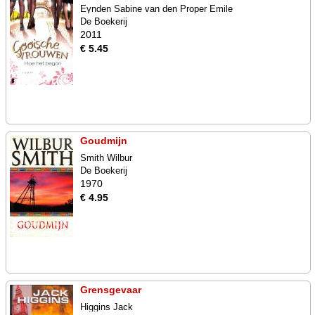
Eynden Sabine van den Proper Emile
De Boekerij
2011
€ 5.45
Goudmijn
Smith Wilbur
De Boekerij
1970
€ 4.95
Grensgevaar
Higgins Jack