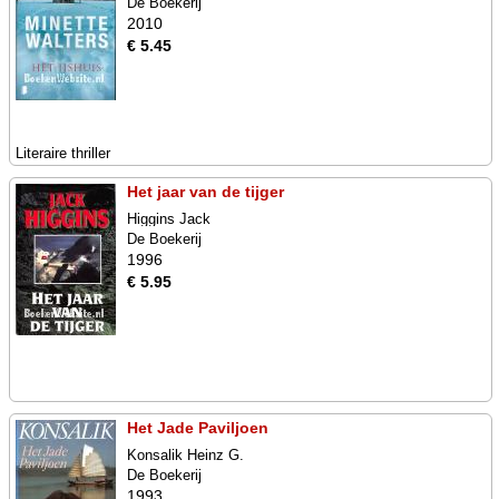
De Boekerij
2010
€ 5.45
Literaire thriller
Het jaar van de tijger
Higgins Jack
De Boekerij
1996
€ 5.95
Het Jade Paviljoen
Konsalik Heinz G.
De Boekerij
1993