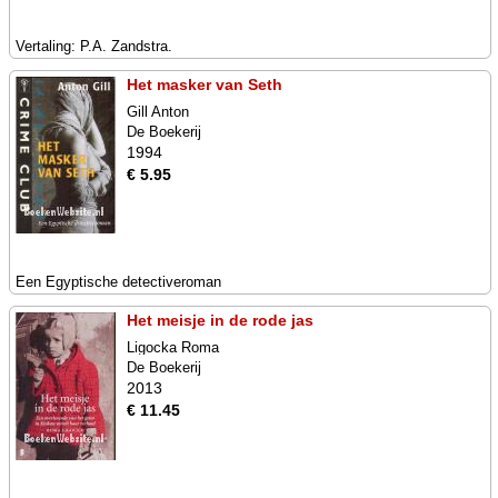
Vertaling: P.A. Zandstra.
Het masker van Seth
Gill Anton
De Boekerij
1994
€ 5.95
Een Egyptische detectiveroman
Het meisje in de rode jas
Ligocka Roma
De Boekerij
2013
€ 11.45