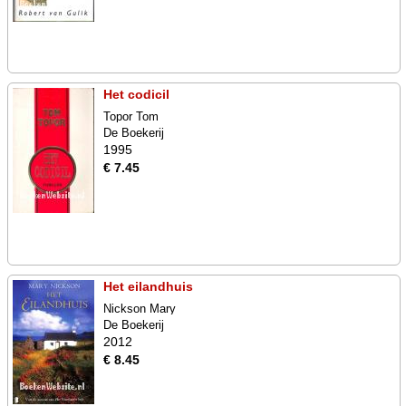
Het codicil
Topor Tom
De Boekerij
1995
€ 7.45
Het eilandhuis
Nickson Mary
De Boekerij
2012
€ 8.45