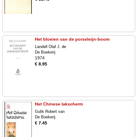
Het bloeien van de porseleijn-boom
Landell Olaf J. de
De Boekerij
1974
€ 8.95
Het Chinese lakscherm
Gulik Robert van
De Boekerij
€ 7.45