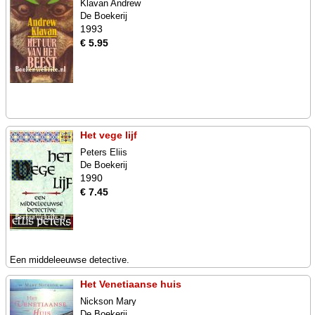
Klavan Andrew
De Boekerij
1993
€ 5.95
Het vege lijf
Peters Eliis
De Boekerij
1990
€ 7.45
Een middeleeuwse detective.
Het Venetiaanse huis
Nickson Mary
De Boekerij