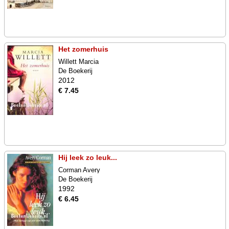
Het zomerhuis
Willett Marcia
De Boekerij
2012
€ 7.45
Hij leek zo leuk...
Corman Avery
De Boekerij
1992
€ 6.45