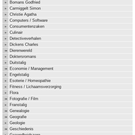
Bomans Godfried
Carmiggelt Simon
Christie Agatha
Computers / Software
Consumentenzaken
Culinair
Detectiveverhalen
Dickens Charles
Dierenwereld
Doktersromans
Duitstalig
Economie / Management
Engelstalig
Esoterie / Homeopathie
Fitness / Lichaamsverzorging
Flora
Fotografie / Film
Franstalig
Genealogie
Geografie
Geologie
Geschiedenis
Gezondheidszorg