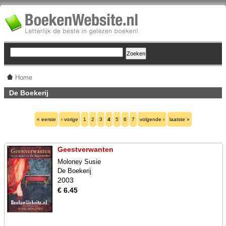
Home
De Boekerij
« eerste
‹ vorige
1
2
3
4
5
6
7
volgende ›
laatste »
Geestverwanten
Moloney Susie
De Boekerij
2003
€ 6.45