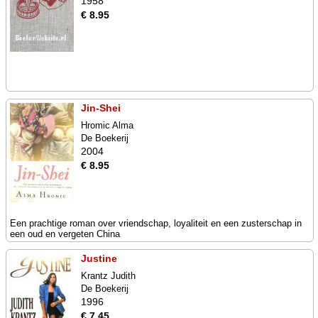
1958
€ 8.95
Jin-Shei
Hromic Alma
De Boekerij
2004
€ 8.95
Een prachtige roman over vriendschap, loyaliteit en een zusterschap in
een oud en vergeten China
Justine
Krantz Judith
De Boekerij
1996
€ 7.45