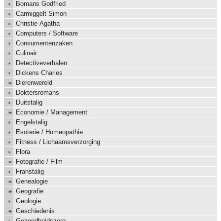
Bomans Godfried
Carmiggelt Simon
Christie Agatha
Computers / Software
Consumentenzaken
Culinair
Detectiveverhalen
Dickens Charles
Dierenwereld
Doktersromans
Duitstalig
Economie / Management
Engelstalig
Esoterie / Homeopathie
Fitness / Lichaamsverzorging
Flora
Fotografie / Film
Franstalig
Genealogie
Geografie
Geologie
Geschiedenis
Gezondheidszorg