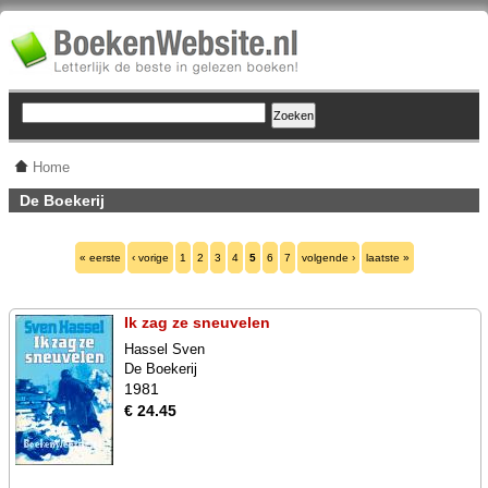
Home
De Boekerij
« eerste
‹ vorige
1
2
3
4
5
6
7
volgende ›
laatste »
Ik zag ze sneuvelen
Hassel Sven
De Boekerij
1981
€ 24.45