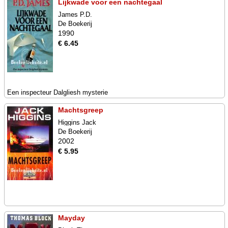
Lijkwade voor een nachtegaal
James P.D.
De Boekerij
1990
€ 6.45
Een inspecteur Dalgliesh mysterie
Machtsgreep
Higgins Jack
De Boekerij
2002
€ 5.95
Mayday