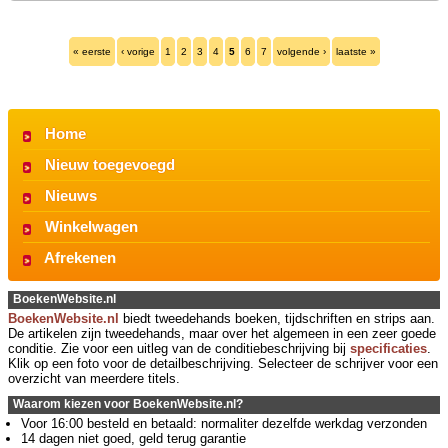
« eerste
‹ vorige
1
2
3
4
5
6
7
volgende ›
laatste »
Home
Nieuw toegevoegd
Nieuws
Winkelwagen
Afrekenen
BoekenWebsite.nl
BoekenWebsite.nl
biedt tweedehands boeken, tijdschriften en strips aan.
De artikelen zijn tweedehands, maar over het algemeen in een zeer goede
conditie. Zie voor een uitleg van de conditiebeschrijving bij
specificaties
.
Klik op een foto voor de detailbeschrijving. Selecteer de schrijver voor een
overzicht van meerdere titels.
Waarom kiezen voor BoekenWebsite.nl?
Voor 16:00 besteld en betaald: normaliter dezelfde werkdag verzonden
14 dagen niet goed, geld terug garantie