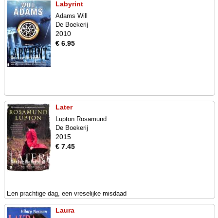
Labyrint
Adams Will
De Boekerij
2010
€ 6.95
Later
Lupton Rosamund
De Boekerij
2015
€ 7.45
Een prachtige dag, een vreselijke misdaad
Laura