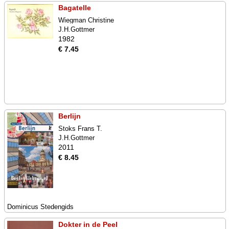
Bagatelle
Wiegman Christine
J.H.Gottmer
1982
€ 7.45
Berlijn
Stoks Frans T.
J.H.Gottmer
2011
€ 8.45
Dominicus Stedengids
Dokter in de Peel