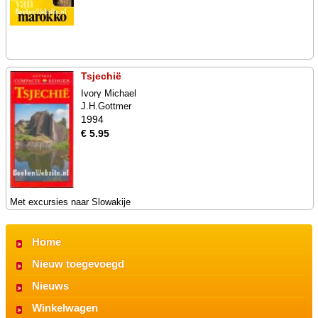
Tsjechië
Ivory Michael
J.H.Gottmer
1994
€ 5.95
Met excursies naar Slowakije
Home
Nieuw toegevoegd
Nieuws
Winkelwagen