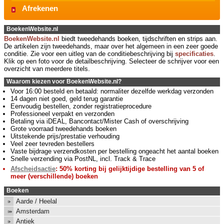
Afrekenen
BoekenWebsite.nl
BoekenWebsite.nl
biedt tweedehands boeken, tijdschriften en strips aan.
De artikelen zijn tweedehands, maar over het algemeen in een zeer goede
conditie. Zie voor een uitleg van de conditiebeschrijving bij
specificaties
.
Klik op een foto voor de detailbeschrijving. Selecteer de schrijver voor een
overzicht van meerdere titels.
Waarom kiezen voor BoekenWebsite.nl?
Voor 16:00 besteld en betaald: normaliter dezelfde werkdag verzonden
14 dagen niet goed, geld terug garantie
Eenvoudig bestellen, zonder registratieprocedure
Professioneel verpakt en verzonden
Betaling via iDEAL, Bancontact/Mister Cash of overschrijving
Grote voorraad tweedehands boeken
Uitstekende prijs/prestatie verhouding
Veel zeer tevreden bestellers
Vaste bijdrage verzendkosten per bestelling ongeacht het aantal boeken
Snelle verzending via PostNL, incl. Track & Trace
Afscheidsactie
: 50% korting bij gelijktijdige bestelling van 5 of
meer (verschillende) boeken
Boeken
Aarde / Heelal
Amsterdam
Antiek