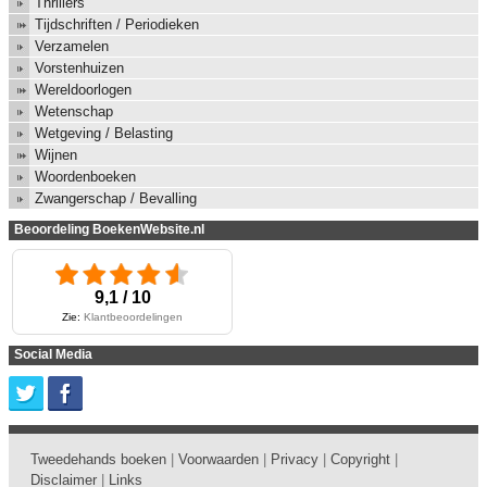
Thrillers
Tijdschriften / Periodieken
Verzamelen
Vorstenhuizen
Wereldoorlogen
Wetenschap
Wetgeving / Belasting
Wijnen
Woordenboeken
Zwangerschap / Bevalling
Beoordeling BoekenWebsite.nl
9,1 / 10
Zie:
Klantbeoordelingen
Social Media
Tweedehands boeken
|
Voorwaarden
|
Privacy
|
Copyright
|
Disclaimer
|
Links