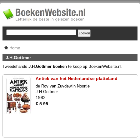
Home
J.H.Gottmer
Tweedehands
J.H.Gottmer boeken
te koop op BoekenWebsite.nl.
Antiek van het Nederlandse platteland
de Roy van Zuydewijn Noortje
J.H.Gottmer
1982
€ 5.95