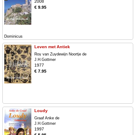
2008
€ 9.95
Dominicus
Leven met Antiek
Roy van Zuydewijn Noortje de
J.H.Gottmer
1977
€ 7.95
Loudy
Graaf Anke de
J.H.Gottmer
1997