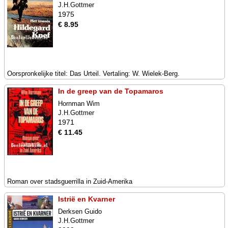
J.H.Gottmer
1975
€ 8.95
Oorspronkelijke titel: Das Urteil. Vertaling: W. Wielek-Berg.
In de greep van de Topamaros
Hornman Wim
J.H.Gottmer
1971
€ 11.45
Roman over stadsguerrilla in Zuid-Amerika
Istrië en Kvarner
Derksen Guido
J.H.Gottmer