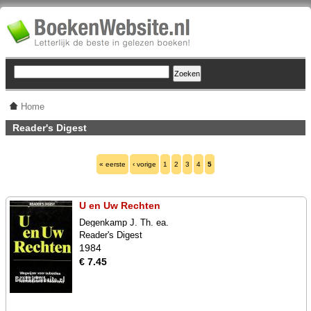
Home
Reader's Digest
« eerste
‹ vorige
1
2
3
4
5
U en Uw Rechten
Degenkamp J. Th. ea.
Reader's Digest
1984
€ 7.45