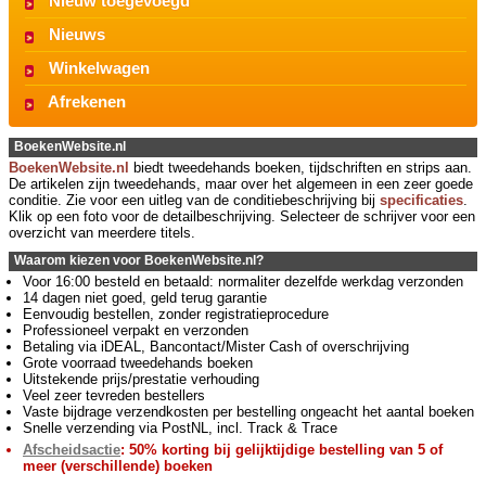
Nieuw toegevoegd
Nieuws
Winkelwagen
Afrekenen
BoekenWebsite.nl
BoekenWebsite.nl
biedt tweedehands boeken, tijdschriften en strips aan.
De artikelen zijn tweedehands, maar over het algemeen in een zeer goede
conditie. Zie voor een uitleg van de conditiebeschrijving bij
specificaties
.
Klik op een foto voor de detailbeschrijving. Selecteer de schrijver voor een
overzicht van meerdere titels.
Waarom kiezen voor BoekenWebsite.nl?
Voor 16:00 besteld en betaald: normaliter dezelfde werkdag verzonden
14 dagen niet goed, geld terug garantie
Eenvoudig bestellen, zonder registratieprocedure
Professioneel verpakt en verzonden
Betaling via iDEAL, Bancontact/Mister Cash of overschrijving
Grote voorraad tweedehands boeken
Uitstekende prijs/prestatie verhouding
Veel zeer tevreden bestellers
Vaste bijdrage verzendkosten per bestelling ongeacht het aantal boeken
Snelle verzending via PostNL, incl. Track & Trace
Afscheidsactie
: 50% korting bij gelijktijdige bestelling van 5 of
meer (verschillende) boeken