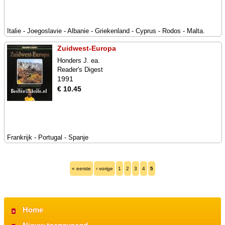
Italie - Joegoslavie - Albanie - Griekenland - Cyprus - Rodos - Malta.
Zuidwest-Europa
Honders J. ea.
Reader's Digest
1991
€ 10.45
Frankrijk - Portugal - Spanje
« eerste
‹ vorige
1
2
3
4
5
Home