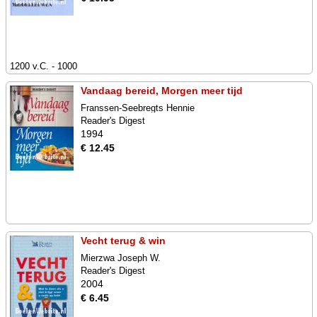
1200 v.C. - 1000
Vandaag bereid, Morgen meer tijd
Franssen-Seebregts Hennie
Reader's Digest
1994
€ 12.45
Vecht terug & win
Mierzwa Joseph W.
Reader's Digest
2004
€ 6.45