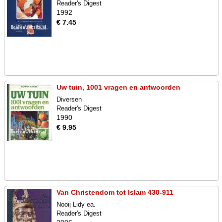
Reader's Digest
1992
€ 7.45
Uw tuin, 1001 vragen en antwoorden
Diversen
Reader's Digest
1990
€ 9.95
Van Christendom tot Islam 430-911
Nooij Lidy ea.
Reader's Digest