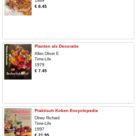
1989
€ 8.45
Planten als Decoratie
Allen Oliver E.
Time-Life
1979
€ 7.45
Praktisch Koken Encyclopedie
Olney Richard
Time-Life
1997
€ 21.95