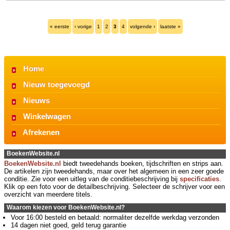
« eerste
‹ vorige
1
2
3
4
volgende ›
laatste »
Home
Nieuw toegevoegd
Nieuws
Winkelwagen
Afrekenen
BoekenWebsite.nl
BoekenWebsite.nl
biedt tweedehands boeken, tijdschriften en strips aan.
De artikelen zijn tweedehands, maar over het algemeen in een zeer goede
conditie. Zie voor een uitleg van de conditiebeschrijving bij
specificaties
.
Klik op een foto voor de detailbeschrijving. Selecteer de schrijver voor een
overzicht van meerdere titels.
Waarom kiezen voor BoekenWebsite.nl?
Voor 16:00 besteld en betaald: normaliter dezelfde werkdag verzonden
14 dagen niet goed, geld terug garantie