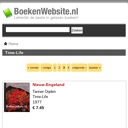
Home
Time-Life
« eerste
‹ vorige
1
2
3
4
volgende ›
laatste »
Nieuw-Engeland
Tanner Ogden
Time-Life
1977
€ 7.45