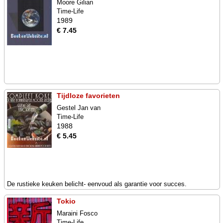
Moore Gilian
Time-Life
1989
€ 7.45
Tijdloze favorieten
Gestel Jan van
Time-Life
1988
€ 5.45
De rustieke keuken belicht- eenvoud als garantie voor succes.
Tokio
Maraini Fosco
Time-Life