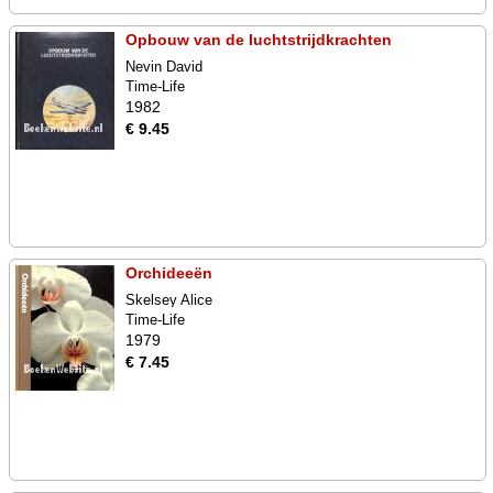
Opbouw van de luchtstrijdkrachten
Nevin David
Time-Life
1982
€ 9.45
Orchideeën
Skelsey Alice
Time-Life
1979
€ 7.45