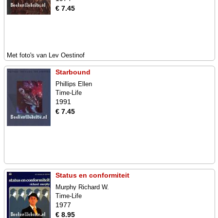
€ 7.45
Met foto's van Lev Oestinof
Starbound
Phillips Ellen
Time-Life
1991
€ 7.45
Status en conformiteit
Murphy Richard W.
Time-Life
1977
€ 8.95