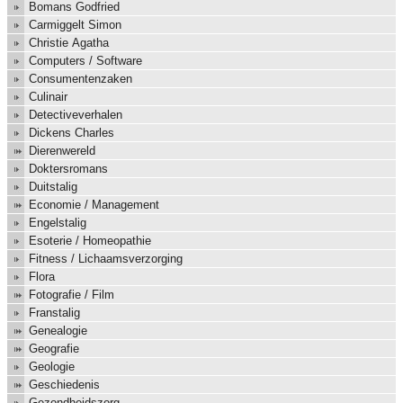
Bomans Godfried
Carmiggelt Simon
Christie Agatha
Computers / Software
Consumentenzaken
Culinair
Detectiveverhalen
Dickens Charles
Dierenwereld
Doktersromans
Duitstalig
Economie / Management
Engelstalig
Esoterie / Homeopathie
Fitness / Lichaamsverzorging
Flora
Fotografie / Film
Franstalig
Genealogie
Geografie
Geologie
Geschiedenis
Gezondheidszorg